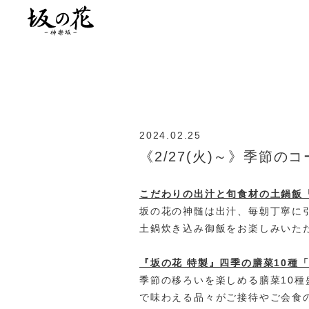
2024.02.25
《2/27(火)～》季節
こだわりの出汁と旬食材の土鍋飯「
坂の花の神髄は出汁、毎朝丁寧に
土鍋炊き込み御飯をお楽しみいた
『坂の花 特製』四季の膳菜10種「
季節の移ろいを楽しめる膳菜10
で味わえる品々がご接待やご会食