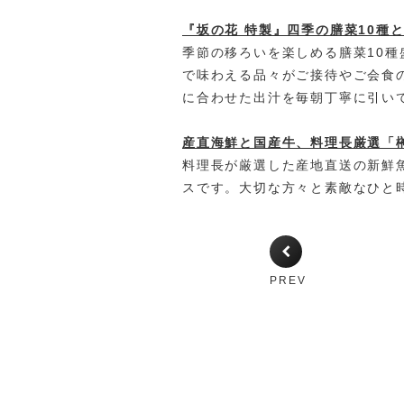
『坂の花 特製』四季の膳菜10種
季節の移ろいを楽しめる膳菜10
で味わえる品々がご接待やご会食
に合わせた出汁を毎朝丁寧に引い
産直海鮮と国産牛、料理長厳選「榊
料理長が厳選した産地直送の新鮮
スです。大切な方々と素敵なひと
PREV