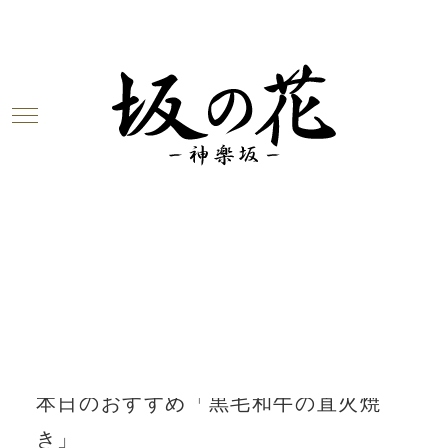
Warning
: Undefined array key 0 in
/home/c6923347/public_html/sakanohana-
kagurazk.com/wp-
content/themes/unit_g/blogbody.php
on
line
3
Warning
: Attempt to read property
"cat_name" on null in
/home/c6923347/public_html/sakanohana-
kagurazk.com/wp-
content/themes/unit_g/blogbody.php
on
line
3
2018.03.15
本日のおすすめ「黒毛和牛の直火焼
き」