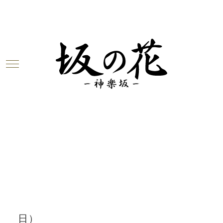
Warning
: Undefined array key 0 in
/home/c6923347/public_html/sakanohana-
kagurazk.com/wp-
content/themes/unit_g/blogbody.php
on
line
3
Warning
: Attempt to read property
"cat_name" on null in
/home/c6923347/public_html/sakanohana-
kagurazk.com/wp-
content/themes/unit_g/blogbody.php
on
line
3
2018.06.19
今週のお花が届きました！（6月19
日）