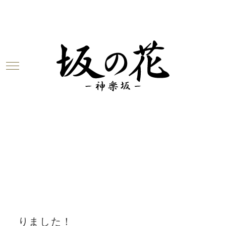
Warning
: Undefined array key 0 in
/home/c6923347/public_html/sakanohana-
kagurazk.com/wp-
content/themes/unit_g/blogbody.php
on
line
3
Warning
: Attempt to read property
"cat_name" on null in
/home/c6923347/public_html/sakanohana-
kagurazk.com/wp-
content/themes/unit_g/blogbody.php
on
line
3
2018.12.14
「酔鯨 特別純米しぼりたて生」、入
りました！