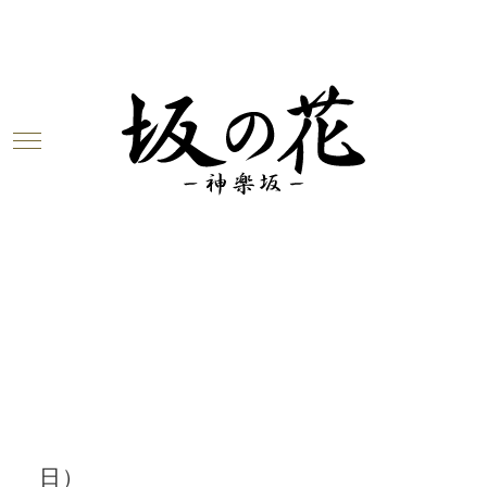
Warning
: Undefined array key 0 in
/home/c6923347/public_html/sakanohana-
kagurazk.com/wp-
content/themes/unit_g/blogbody.php
on
line
3
Warning
: Attempt to read property
"cat_name" on null in
/home/c6923347/public_html/sakanohana-
kagurazk.com/wp-
content/themes/unit_g/blogbody.php
on
line
3
2018.10.09
今週のお花が届きました！（10月9
日）