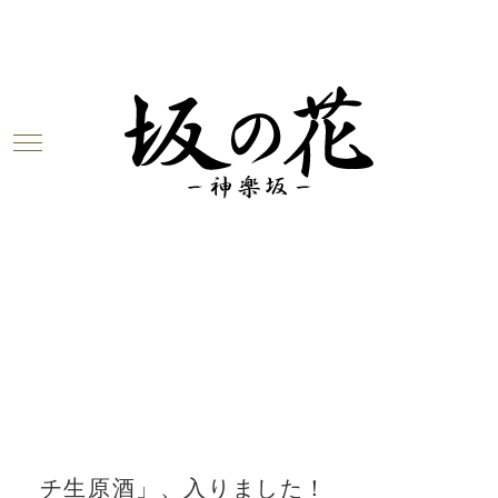
Warning
: Undefined array key 0 in
/home/c6923347/public_html/sakanohana-
kagurazk.com/wp-
content/themes/unit_g/blogbody.php
on
line
3
Warning
: Attempt to read property
"cat_name" on null in
/home/c6923347/public_html/sakanohana-
kagurazk.com/wp-
content/themes/unit_g/blogbody.php
on
line
3
2018.05.12
「達磨正宗 熟成酒用仕込み ピチピ
チ生原酒」、入りました！