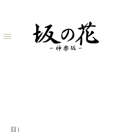
Warning
: Undefined array key 0 in
/home/c6923347/public_html/sakanohana-
kagurazk.com/wp-
content/themes/unit_g/blogbody.php
on
line
3
Warning
: Attempt to read property
"cat_name" on null in
/home/c6923347/public_html/sakanohana-
kagurazk.com/wp-
content/themes/unit_g/blogbody.php
on
line
3
2018.02.27
今週のお花が届きました！（2月27
日）